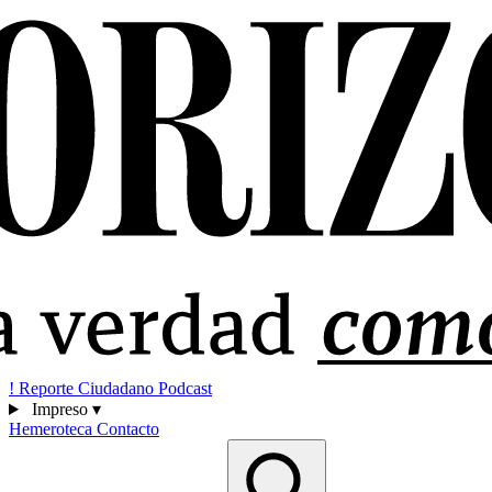
!
Reporte Ciudadano
Podcast
Impreso
▾
Hemeroteca
Contacto