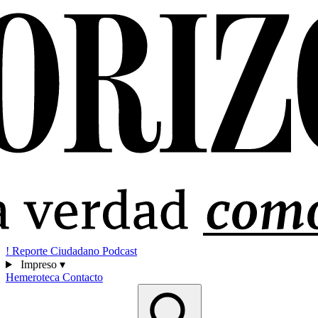
!
Reporte Ciudadano
Podcast
Impreso
▾
Hemeroteca
Contacto