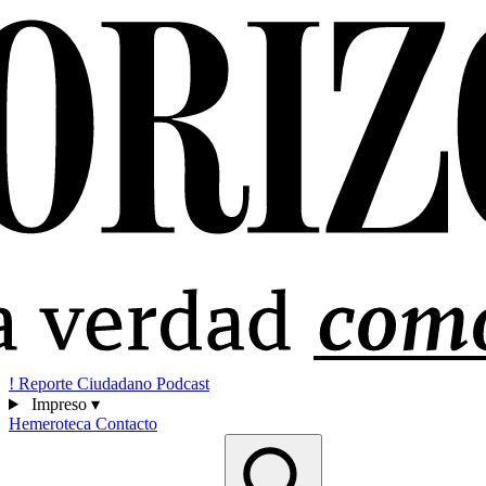
!
Reporte Ciudadano
Podcast
Impreso
▾
Hemeroteca
Contacto