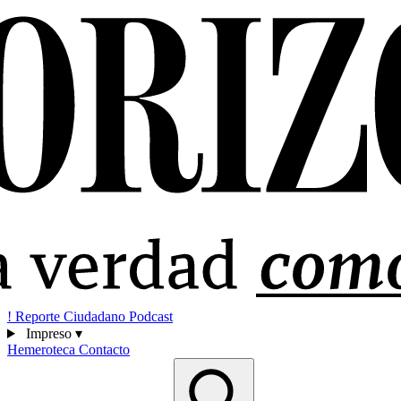
!
Reporte Ciudadano
Podcast
Impreso
▾
Hemeroteca
Contacto