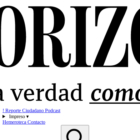
!
Reporte Ciudadano
Podcast
Impreso
▾
Hemeroteca
Contacto