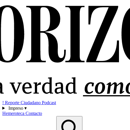
!
Reporte Ciudadano
Podcast
Impreso
▾
Hemeroteca
Contacto