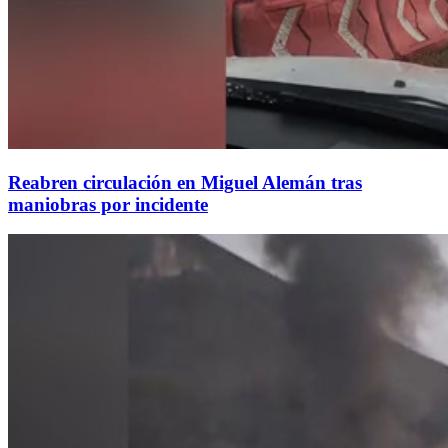
Reabren circulación en Miguel Alemán tras
maniobras por incidente