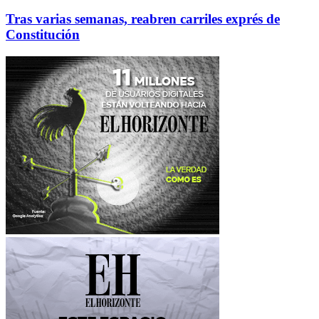
Tras varias semanas, reabren carriles exprés de
Constitución