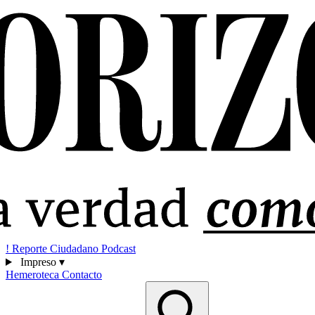
!
Reporte Ciudadano
Podcast
Impreso
▾
Hemeroteca
Contacto