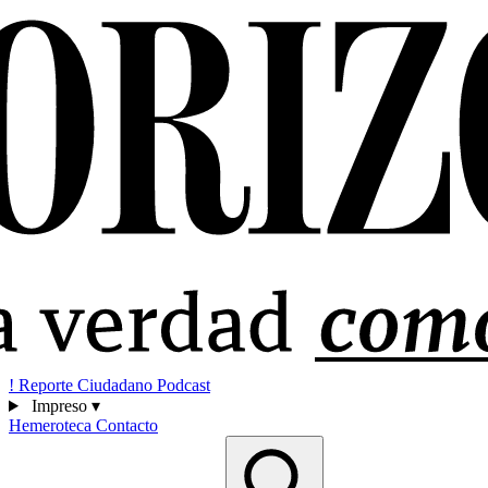
!
Reporte Ciudadano
Podcast
Impreso
▾
Hemeroteca
Contacto