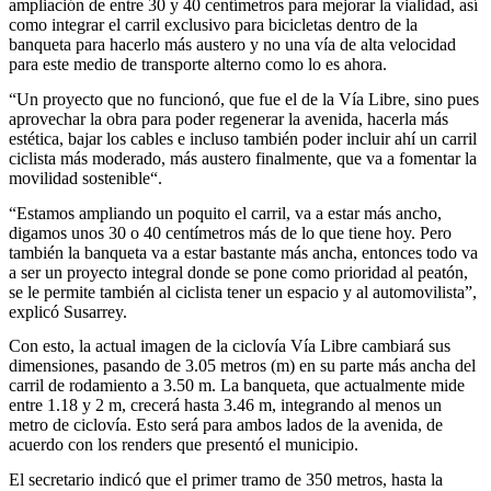
ampliación de entre 30 y 40 centímetros para mejorar la vialidad, así
como integrar el carril exclusivo para bicicletas dentro de la
banqueta para hacerlo más austero y no una vía de alta velocidad
para este medio de transporte alterno como lo es ahora.
“Un proyecto que no funcionó, que fue el de la Vía Libre, sino pues
aprovechar la obra para poder regenerar la avenida, hacerla más
estética, bajar los cables e incluso también poder incluir ahí un carril
ciclista más moderado, más austero finalmente, que va a fomentar la
movilidad sostenible“.
“Estamos ampliando un poquito el carril, va a estar más ancho,
digamos unos 30 o 40 centímetros más de lo que tiene hoy. Pero
también la banqueta va a estar bastante más ancha, entonces todo va
a ser un proyecto integral donde se pone como prioridad al peatón,
se le permite también al ciclista tener un espacio y al automovilista”,
explicó Susarrey.
Con esto, la actual imagen de la ciclovía Vía Libre cambiará sus
dimensiones, pasando de 3.05 metros (m) en su parte más ancha del
carril de rodamiento a 3.50 m. La banqueta, que actualmente mide
entre 1.18 y 2 m, crecerá hasta 3.46 m, integrando al menos un
metro de ciclovía. Esto será para ambos lados de la avenida, de
acuerdo con los renders que presentó el municipio.
El secretario indicó que el primer tramo de 350 metros, hasta la