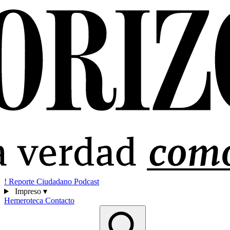
!
Reporte Ciudadano
Podcast
Impreso
▾
Hemeroteca
Contacto