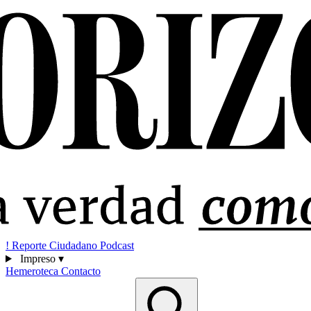
!
Reporte Ciudadano
Podcast
Impreso
▾
Hemeroteca
Contacto