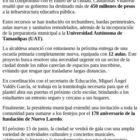
En su compromiso con el futuro de la ciudad, Canturosas Villarreal
resaltó que su gobierno ha destinado más de
450 millones de pesos
a la infraestructura educativa pública.
Estos recursos se han traducido en techumbres, bardas perimetrales,
aulas nuevas y sanitarios remodelados, además de la incorporación
de la preparatoria municipal a la
Universidad Autónoma de
Tamaulipas (UAT)
.
La alcaldesa anunció con entusiasmo la próxima entrega de una
escuela primaria completamente nueva, equipada con
12 aulas
. Este
proyecto busca resolver una necesidad urgente en un sector de la
ciudad donde los niños carecían de espacios para inscribirse,
evitando que tengan que trasladarse largas distancias.
En coordinación con el secretario de Educación, Miguel Ángel
Valdés García, se trabaja en la tramitología necesaria para que el
plantel abra sus puertas el próximo ciclo escolar, brindando a los
estudiantes un entorno seguro y cercano a sus hogares.
Finalmente, la presidenta municipal extendió una invitación a toda la
comunidad para sumarse a los festejos por el
178 aniversario de la
fundación de Nuevo Laredo
.
El próximo 15 de junio, la ciudad se vestirá de gala con una amplia
variedad de actividades culturales y conciertos musicales,
celebrando la historia y la transformación que vive el municipio.