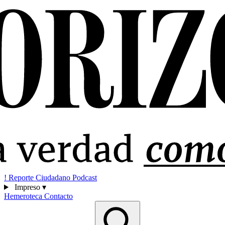
!
Reporte Ciudadano
Podcast
Impreso
▾
Hemeroteca
Contacto