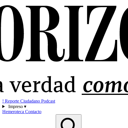
!
Reporte Ciudadano
Podcast
Impreso
▾
Hemeroteca
Contacto