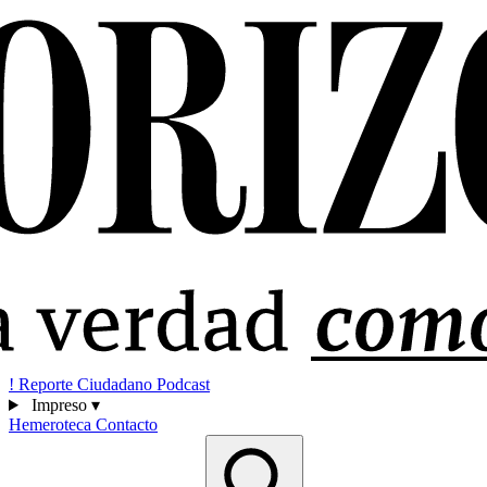
!
Reporte Ciudadano
Podcast
Impreso
▾
Hemeroteca
Contacto