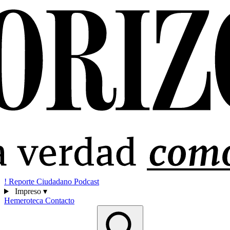
!
Reporte Ciudadano
Podcast
Impreso
▾
Hemeroteca
Contacto