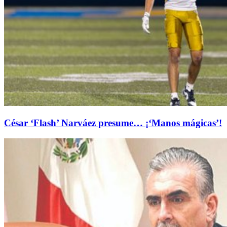
César ‘Flash’ Narváez presume… ¡‘Manos mágicas’!