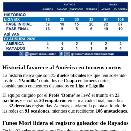
Historial favorece al América en torneos cortos
La historia marca que son
75 duelos oficiales
los que han sostenido
los de la
‘Pandilla’
contra los de
Coapa
en torneos cortos,
considerando encuentros disputados en
Liga y Liguilla
.
El equipo dirigido por el
Profe ‘Dome’
se llevó el triunfo en
23
partidos
y en otros
20 empataron
en el marcador final, aunado a
las
32 derrotas
registradas. Además, enviaron la pelota al fondo de
las redes en
91 ocasiones
, mientras que recibieron
106 anotaciones
.
Funes Mori lidera el registro goleador de Rayados
De los
91 goles
anotados por Rayados en estos enfrentamientos, su