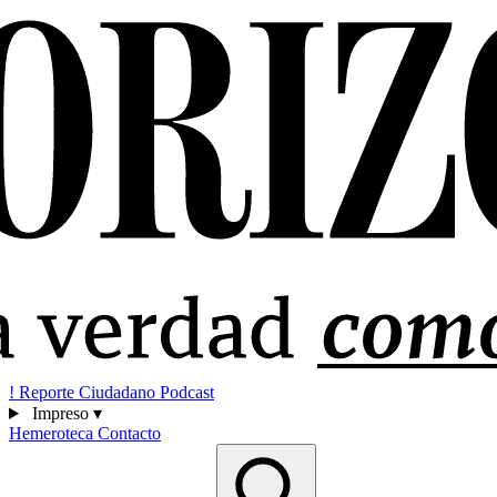
!
Reporte Ciudadano
Podcast
Impreso
▾
Hemeroteca
Contacto