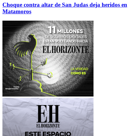
Choque contra altar de San Judas deja heridos en
Matamoros