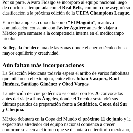
Por su parte, Álvaro Fidalgo se incorporó al equipo nacional luego
de concluir la temporada con el
Real Betis,
conjunto que aseguró su
clasificación a la próxima edición de la
UEFA Champions League.
El mediocampista, conocido como
“El Maguito”
, mantuvo
comunicación constante con
Javier Aguirre
antes de viajar a
México para sumarse a la competencia interna en el mediocampo
tricolor.
Su llegada fortalece una de las zonas donde el cuerpo técnico busca
mayor equilibrio y creatividad.
Aún faltan más incorporaciones
La Selección Mexicana todavía espera el arribo de varios futbolistas
que militan en el extranjero, entre ellos
Johan Vásquez, Raúl
Jiménez, Santiago Giménez y Obed Vargas.
La intención del cuerpo técnico es contar con los 26 convocados
antes del viaje a
Los Ángeles
, donde el Tricolor sostendrá sus
últimos partidos de preparación frente a
Sudáfrica, Corea del Sur
y Chequia.
México debutará en la Copa del Mundo el
próximo 11 de junio
y la
expectativa alrededor del equipo nacional comienza a crecer
conforme se acerca el torneo que se disputará en territorio mexicano,