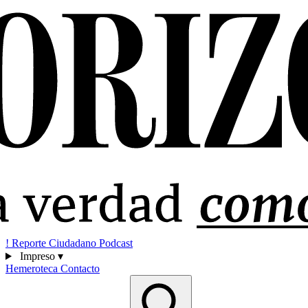
!
Reporte Ciudadano
Podcast
Impreso
▾
Hemeroteca
Contacto