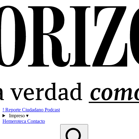
!
Reporte Ciudadano
Podcast
Impreso
▾
Hemeroteca
Contacto