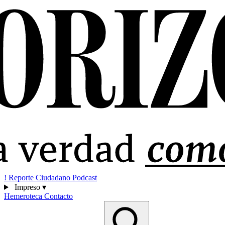
!
Reporte Ciudadano
Podcast
Impreso
▾
Hemeroteca
Contacto