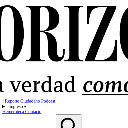
!
Reporte Ciudadano
Podcast
Impreso
▾
Hemeroteca
Contacto