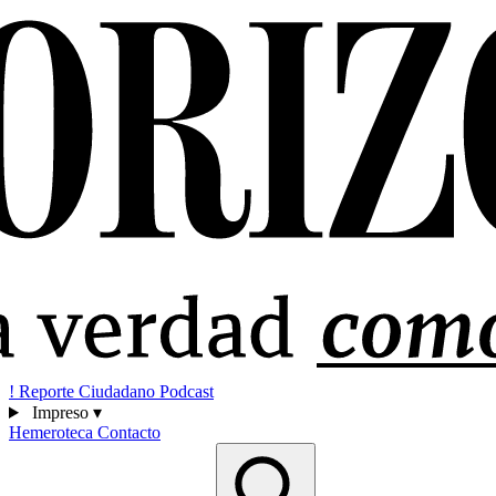
!
Reporte Ciudadano
Podcast
Impreso
▾
Hemeroteca
Contacto