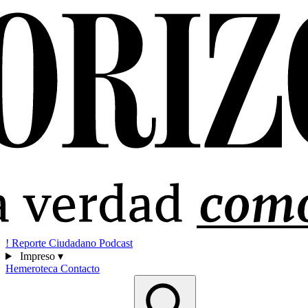
!
Reporte Ciudadano
Podcast
Impreso
▾
Hemeroteca
Contacto