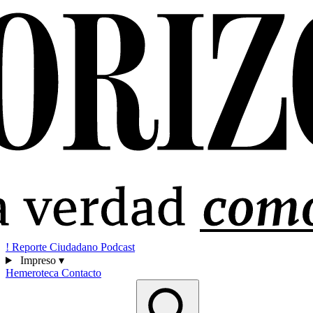
!
Reporte Ciudadano
Podcast
Impreso
▾
Hemeroteca
Contacto