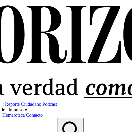
!
Reporte Ciudadano
Podcast
Impreso
▾
Hemeroteca
Contacto