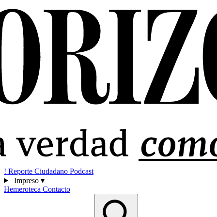
!
Reporte Ciudadano
Podcast
Impreso
▾
Hemeroteca
Contacto