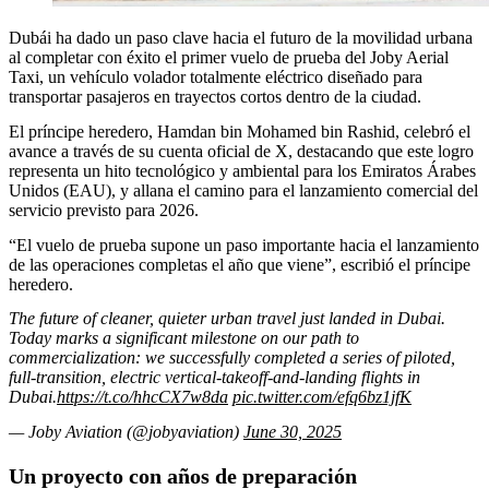
Dubái ha dado un paso clave hacia el futuro de la movilidad urbana
al completar con éxito el primer vuelo de prueba del Joby Aerial
Taxi, un vehículo volador totalmente eléctrico diseñado para
transportar pasajeros en trayectos cortos dentro de la ciudad.
El príncipe heredero, Hamdan bin Mohamed bin Rashid, celebró el
avance a través de su cuenta oficial de X, destacando que este logro
representa un hito tecnológico y ambiental para los Emiratos Árabes
Unidos (EAU), y allana el camino para el lanzamiento comercial del
servicio previsto para 2026.
“El vuelo de prueba supone un paso importante hacia el lanzamiento
de las operaciones completas el año que viene”, escribió el príncipe
heredero.
The future of cleaner, quieter urban travel just landed in Dubai.
Today marks a significant milestone on our path to
commercialization: we successfully completed a series of piloted,
full-transition, electric vertical-takeoff-and-landing flights in
Dubai.
https://t.co/hhcCX7w8da
pic.twitter.com/efq6bz1jfK
— Joby Aviation (@jobyaviation)
June 30, 2025
Un proyecto con años de preparación