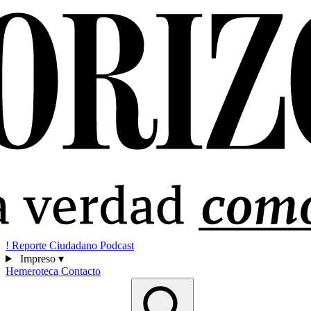
!
Reporte Ciudadano
Podcast
Impreso
▾
Hemeroteca
Contacto