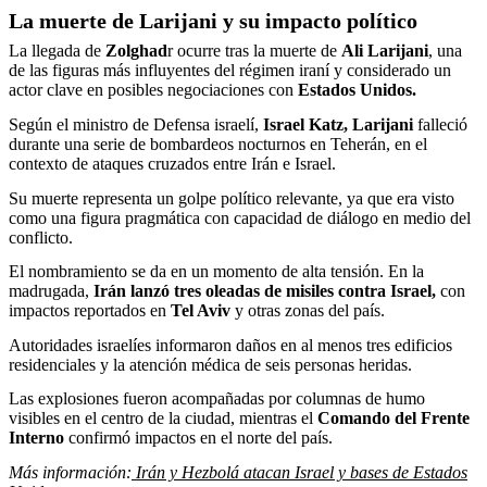
La muerte de Larijani y su impacto político
La llegada de
Zolghad
r ocurre tras la muerte de
Ali Larijani
, una
de las figuras más influyentes del régimen iraní y considerado un
actor clave en posibles negociaciones con
Estados Unidos.
Según el ministro de Defensa israelí,
Israel Katz, Larijani
falleció
durante una serie de bombardeos nocturnos en Teherán, en el
contexto de ataques cruzados entre Irán e Israel.
Su muerte representa un golpe político relevante, ya que era visto
como una figura pragmática con capacidad de diálogo en medio del
conflicto.
El nombramiento se da en un momento de alta tensión. En la
madrugada,
Irán lanzó tres oleadas de misiles contra Israel,
con
impactos reportados en
Tel Aviv
y otras zonas del país.
Autoridades israelíes informaron daños en al menos tres edificios
residenciales y la atención médica de seis personas heridas.
Las explosiones fueron acompañadas por columnas de humo
visibles en el centro de la ciudad, mientras el
Comando del Frente
Interno
confirmó impactos en el norte del país.
Más información:
Irán y Hezbolá atacan Israel y bases de Estados