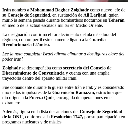
Irán
nombró a
Mohammad Bagher Zolghadr
como nuevo jefe de
su
Consejo de Seguridad
, en sustitución de
Ali Larijani,
quien
murió la semana pasada durante bombardeos nocturnos en
Teherán
en medio de la actual escalada militar en Medio Oriente.
La designación confirma el fortalecimiento del ala más dura del
régimen, con un perfil estrechamente ligado a la G
uardia
Revolucionaria Islámica.
Lee la nota completa:
Israel afirma eliminar a dos figuras clave del
poder iraní
Zolghadr
se desempeñaba como
secretario del Consejo de
Discernimiento de Conveniencia
y cuenta con una amplia
trayectoria dentro del aparato militar iraní.
Fue comandante durante la guerra entre Irán e Irak y es considerado
uno de los impulsores de la
Guarnición Ramazan,
estructura que
dio origen a la
Fuerza Quds
, encargada de operaciones en el
extranjero.
Además, figura en la lista de sanciones del
Consejo de Seguridad
de la ONU
, conforme a la R
esolución 1747,
por su participación en
programas nucleares y de misiles.