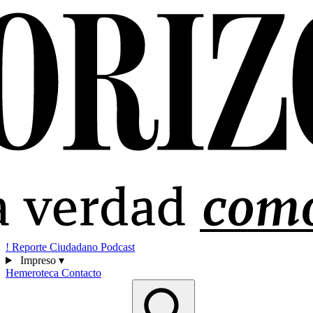
!
Reporte Ciudadano
Podcast
Impreso
▾
Hemeroteca
Contacto