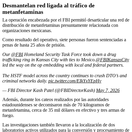
Desmantelan red ligada al tráfico de
metanfetaminas
La operación encabezada por el FBI permitió desarticular una red de
distribución de metanfetaminas presuntamente relacionada con
organizaciones mexicanas.
Como resultado del operativo, siete personas fueron sentenciadas a
penas de hasta 25 años de prisión.
Our
@FBI
Homeland Security Task Force took down a drug
trafficking ring in Kansas City with ties to Mexico.
@FBIKansasCity
led the way on the op embedding with local and federal partners.
The HSTF model across the country continues to crush DTO’s and
criminal networks daily.
pic.twitter.com/EIkYxYEpHv
— FBI Director Kash Patel (@FBIDirectorKash)
May 7, 2026
Además, durante los cateos realizados por las autoridades
estadounidenses se decomisaron más de 70 kilogramos de
metanfetamina, cerca de 35 mil dólares en efectivo y tres armas de
fuego.
Las investigaciones también llevaron a la localización de dos
laboratorios activos utilizados para la conversión y procesamiento de