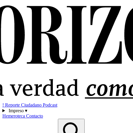
!
Reporte Ciudadano
Podcast
Impreso
▾
Hemeroteca
Contacto