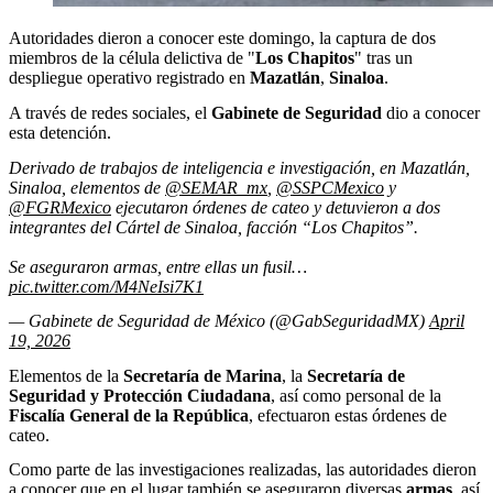
Autoridades dieron a conocer este domingo, la captura de dos
miembros de la célula delictiva de "
Los Chapitos
" tras un
despliegue operativo registrado en
Mazatlán
,
Sinaloa
.
A través de redes sociales, el
Gabinete de Seguridad
dio a conocer
esta detención.
Derivado de trabajos de inteligencia e investigación, en Mazatlán,
Sinaloa, elementos de
@SEMAR_mx
,
@SSPCMexico
y
@FGRMexico
ejecutaron órdenes de cateo y detuvieron a dos
integrantes del Cártel de Sinaloa, facción “Los Chapitos”.
Se aseguraron armas, entre ellas un fusil…
pic.twitter.com/M4NeIsi7K1
— Gabinete de Seguridad de México (@GabSeguridadMX)
April
19, 2026
Elementos de la
Secretaría de
Marina
, la
Secretaría de
Seguridad y Protección Ciudadana
, así como personal de la
Fiscalía General de la República
, efectuaron estas órdenes de
cateo.
Como parte de las investigaciones realizadas, las autoridades dieron
a conocer que en el lugar también se aseguraron diversas
armas
, así