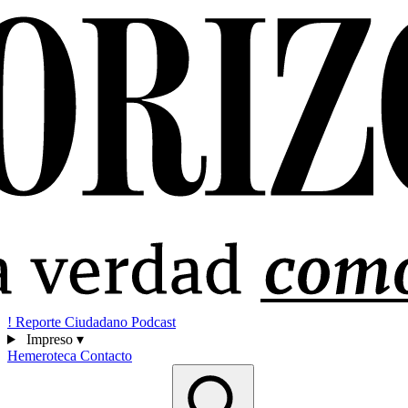
!
Reporte Ciudadano
Podcast
Impreso
▾
Hemeroteca
Contacto