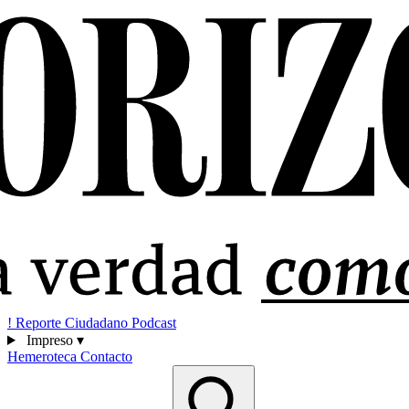
!
Reporte Ciudadano
Podcast
Impreso
▾
Hemeroteca
Contacto