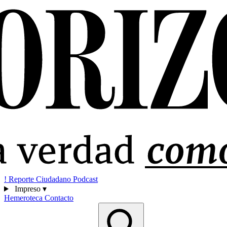
!
Reporte Ciudadano
Podcast
Impreso
▾
Hemeroteca
Contacto