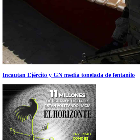
Incautan Ejército y GN media tonelada de fentanilo