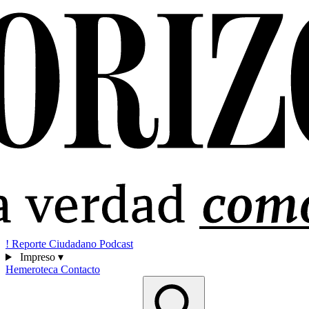
!
Reporte Ciudadano
Podcast
Impreso
▾
Hemeroteca
Contacto