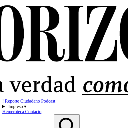
!
Reporte Ciudadano
Podcast
Impreso
▾
Hemeroteca
Contacto