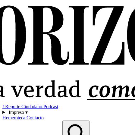
!
Reporte Ciudadano
Podcast
Impreso
▾
Hemeroteca
Contacto