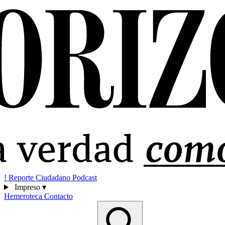
!
Reporte Ciudadano
Podcast
Impreso
▾
Hemeroteca
Contacto