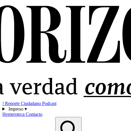
!
Reporte Ciudadano
Podcast
Impreso
▾
Hemeroteca
Contacto