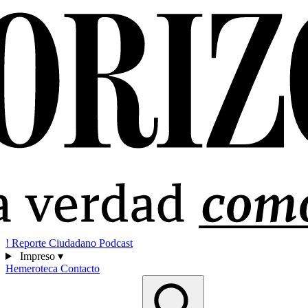
!
Reporte Ciudadano
Podcast
Impreso
▾
Hemeroteca
Contacto