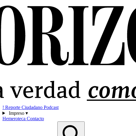
!
Reporte Ciudadano
Podcast
Impreso
▾
Hemeroteca
Contacto