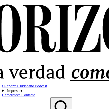
!
Reporte Ciudadano
Podcast
Impreso
▾
Hemeroteca
Contacto