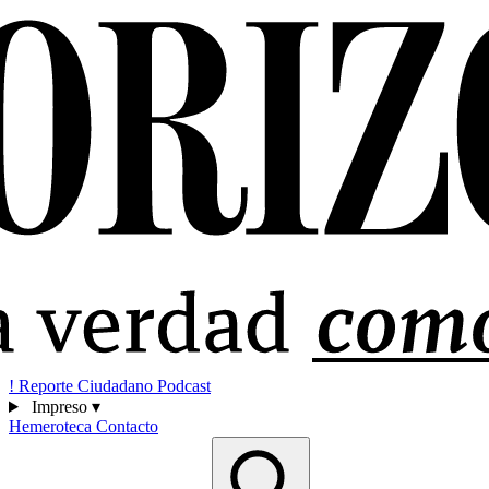
!
Reporte Ciudadano
Podcast
Impreso
▾
Hemeroteca
Contacto