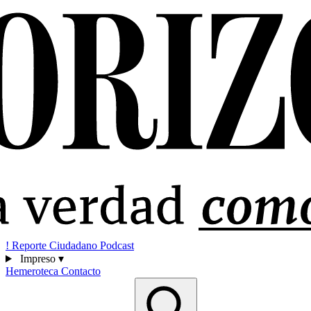
!
Reporte Ciudadano
Podcast
Impreso
▾
Hemeroteca
Contacto