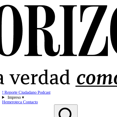
!
Reporte Ciudadano
Podcast
Impreso
▾
Hemeroteca
Contacto