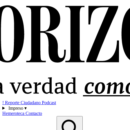
!
Reporte Ciudadano
Podcast
Impreso
▾
Hemeroteca
Contacto