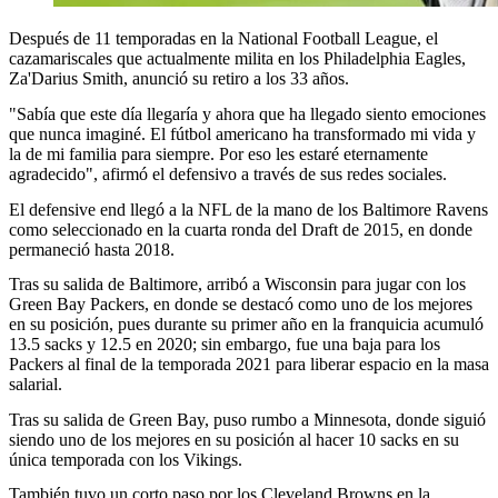
Después de 11 temporadas en la National Football League, el
cazamariscales que actualmente milita en los Philadelphia Eagles,
Za'Darius Smith, anunció su retiro a los 33 años.
"Sabía que este día llegaría y ahora que ha llegado siento emociones
que nunca imaginé. El fútbol americano ha transformado mi vida y
la de mi familia para siempre. Por eso les estaré eternamente
agradecido", afirmó el defensivo a través de sus redes sociales.
El defensive end llegó a la NFL de la mano de los Baltimore Ravens
como seleccionado en la cuarta ronda del Draft de 2015, en donde
permaneció hasta 2018.
Tras su salida de Baltimore, arribó a Wisconsin para jugar con los
Green Bay Packers, en donde se destacó como uno de los mejores
en su posición, pues durante su primer año en la franquicia acumuló
13.5 sacks y 12.5 en 2020; sin embargo, fue una baja para los
Packers al final de la temporada 2021 para liberar espacio en la masa
salarial.
Tras su salida de Green Bay, puso rumbo a Minnesota, donde siguió
siendo uno de los mejores en su posición al hacer 10 sacks en su
única temporada con los Vikings.
También tuvo un corto paso por los Cleveland Browns en la