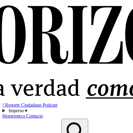
!
Reporte Ciudadano
Podcast
Impreso
▾
Hemeroteca
Contacto