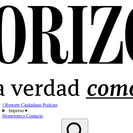
!
Reporte Ciudadano
Podcast
Impreso
▾
Hemeroteca
Contacto