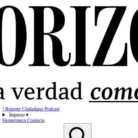
!
Reporte Ciudadano
Podcast
Impreso
▾
Hemeroteca
Contacto