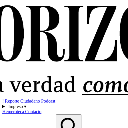
!
Reporte Ciudadano
Podcast
Impreso
▾
Hemeroteca
Contacto