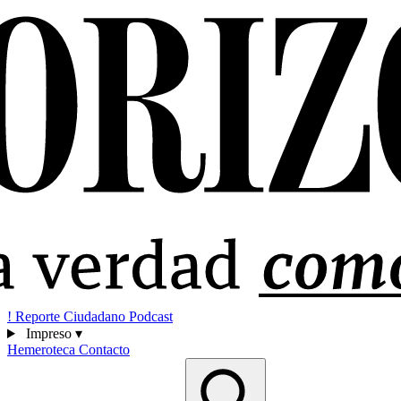
!
Reporte Ciudadano
Podcast
Impreso
▾
Hemeroteca
Contacto